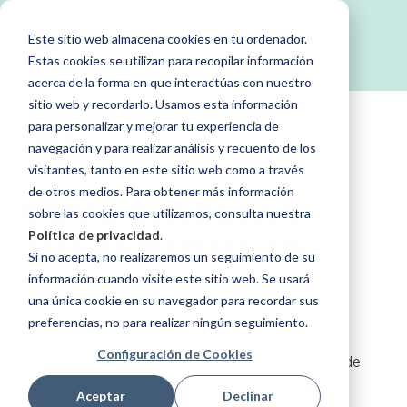
Este sitio web almacena cookies en tu ordenador.
Estas cookies se utilizan para recopilar información
acerca de la forma en que interactúas con nuestro
sitio web y recordarlo. Usamos esta información
para personalizar y mejorar tu experiencia de
navegación y para realizar análisis y recuento de los
visitantes, tanto en este sitio web como a través
EBOOK
de otros medios. Para obtener más información
CÓMO CALCULAR
sobre las cookies que utilizamos, consulta nuestra
Política de privacidad
.
TU PRESUPUESTO
Si no acepta, no realizaremos un seguimiento de su
DE MARKETING
información cuando visite este sitio web. Se usará
una única cookie en su navegador para recordar sus
preferencias, no para realizar ningún seguimiento.
A la hora de implantar una estrategia de Inbound
Configuración de Cookies
Marketing a todos los responsables y directores de
Marketing les surge una gran duda,
Aceptar
Declinar